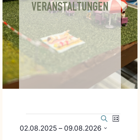
VERANSTALTUNGEN
VERANSTALTUNGEN
VERANSTALTUNGE
VERANSTA
Suche
Liste
SUCHE
ANSICHTEN
02.08.2025
 – 
09.08.2026
UND
NAVIGATIO
Datum