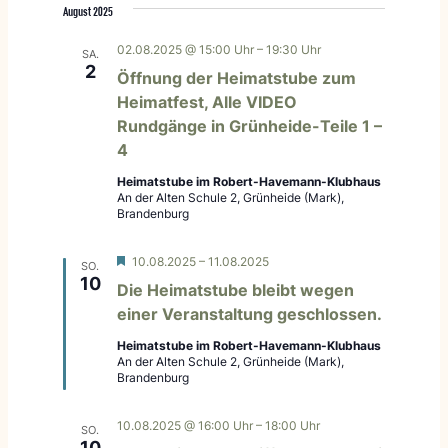
ANSICHTEN,
August 2025
wählen.
NAVIGATION
02.08.2025 @ 15:00 Uhr
–
19:30 Uhr
SA.
2
Öffnung der Heimatstube zum
Heimatfest, Alle VIDEO
Rundgänge in Grünheide-Teile 1 –
4
Heimatstube im Robert-Havemann-Klubhaus
An der Alten Schule 2, Grünheide (Mark),
Brandenburg
Hervorgehoben
10.08.2025
–
11.08.2025
SO.
10
Die Heimatstube bleibt wegen
einer Veranstaltung geschlossen.
Heimatstube im Robert-Havemann-Klubhaus
An der Alten Schule 2, Grünheide (Mark),
Brandenburg
10.08.2025 @ 16:00 Uhr
–
18:00 Uhr
SO.
10