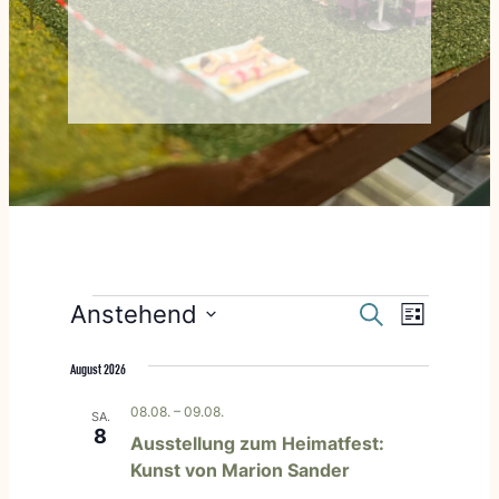
VERANSTALTUNGEN
VERANSTALTUNGE
VERANSTA
Anstehend
Suche
Liste
SUCHE
ANSICHTEN
Datum
UND
NAVIGATIO
August 2026
wählen.
ANSICHTEN,
08.08.
–
09.08.
SA.
NAVIGATION
8
Ausstellung zum Heimatfest:
Kunst von Marion Sander