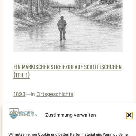
EIN MÄRKISCHER STREIFZUG AUF SCHLITTSCHUHEN
(TEIL 1)
1893
—
in
Ortsgeschichte
Über Flakensee und Löcknitz in den Winterwald; Erster
Zustimmung verwalten
Teil einer historischen Winterfahrt auf Schlittschuhen
von Erkner in den Rüdersdorfer Forst – Naturbilder,
Ortsgeschichte und der Klang des Eises.
Wir nutzen einen Cookie und betten Kartenmaterial ein. Wenn du deine