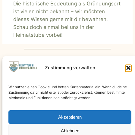
Die historische Bedeutung als Gründungsort
ist vielen nicht bekannt – wir möchten
dieses Wissen gerne mit dir bewahren.
Schau doch einmal bei uns in der
Heimatstube vorbei!
←
Vorherige:
Nächste:
Der
Zustimmung verwalten
Die Geschichte
mutige Lehrer
von
Heinrich Christoph
Wir nutzen einen Cookie und betten Kartenmaterial ein. Wenn du deine
Fangschleuse
Rostoski
→
Zustimmung dafür nicht erteilst oder zurückziehst, können bestimmte
Merkmale und Funktionen beeinträchtigt werden.
Der Heimatverein Grünheide (Mark e.v.) freut sich über
Akzeptieren
Spenden
DE22 1705 5050 3392 0200 60
Ablehnen