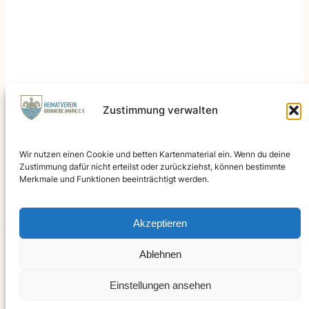
Zustimmung verwalten
Wir nutzen einen Cookie und betten Kartenmaterial ein. Wenn du deine
CONTENTS
Zustimmung dafür nicht erteilst oder zurückziehst, können bestimmte
Merkmale und Funktionen beeinträchtigt werden.
Der Heimatverein Grünheide (Mark e.v.) freut sich über
Akzeptieren
Spenden
DE22 1705 5050 3392 0200 60
Ablehnen
WELADED1LOS
Zweck: Spende [Vorname + Name, ggf. Adresse]
Einstellungen ansehen
Impressum
Datenschutzerklärung