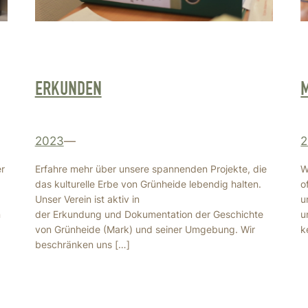
ERKUNDEN
2023
—
2
r
Erfahre mehr über unsere spannenden Projekte, die
W
das kulturelle Erbe von Grünheide lebendig halten.
o
Unser Verein ist aktiv in
u
n
der Erkundung und Dokumentation der Geschichte
u
von Grünheide (Mark) und seiner Umgebung. Wir
k
beschränken uns […]