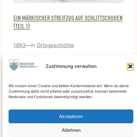
EIN MÄRKISCHER STREIFZUG AUF SCHLITTSCHUHEN
(TEIL 1)
1893
—
in
Ortsgeschichte
Über Flakensee und Löcknitz in den Winterwald; Erster
Zustimmung verwalten
Teil einer historischen Winterfahrt auf Schlittschuhen
von Erkner in den Rüdersdorfer Forst – Naturbilder,
Ortsgeschichte und der Klang des Eises.
Wir nutzen einen Cookie und betten Kartenmaterial ein. Wenn du deine
Zustimmung dafür nicht erteilst oder zurückziehst, können bestimmte
Merkmale und Funktionen beeinträchtigt werden.
Der Heimatverein Grünheide (Mark e.v.) freut sich über
Akzeptieren
Spenden
DE22 1705 5050 3392 0200 60
Ablehnen
WELADED1LOS